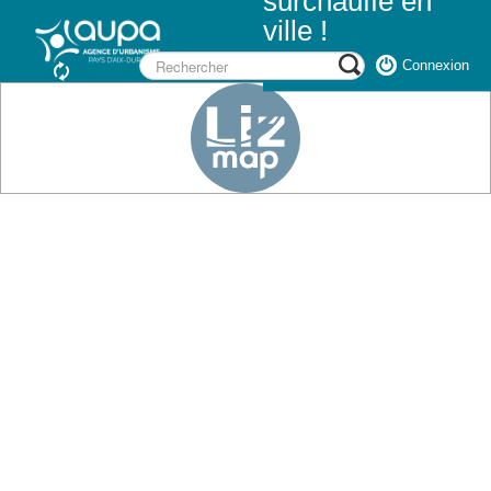
surchauffe en
ville !
Cartographie
interactive de la surchauffe
Connexion
urbaine